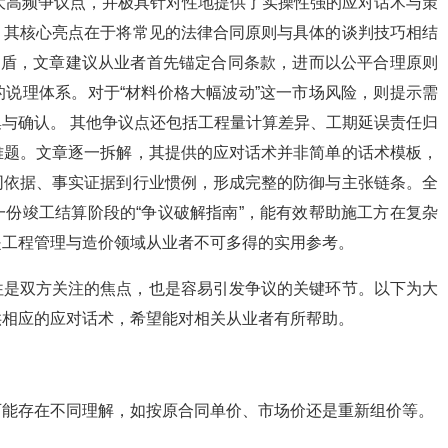
大高频争议点，并极具针对性地提供了实操性强的应对话术与策
。其核心亮点在于将常见的法律合同原则与具体的谈判技巧相结
矛盾，文章建议从业者首先锚定合同条款，进而以公平合理原则
说理体系。对于“材料价格大幅波动”这一市场风险，则提示需
与确认。 其他争议点还包括工程量计算差异、工期延误责任归
难题。文章逐一拆解，其提供的应对话术并非简单的话术模板，
同依据、事实证据到行业惯例，形成完整的防御与主张链条。全
份竣工结算阶段的“争议破解指南”，能有效帮助施工方在复杂
是工程管理与造价领域从业者不可多得的实用参考。
往是双方关注的焦点，也是容易引发争议的关键环节。以下为大
供相应的应对话术，希望能对相关从业者有所帮助。
可能存在不同理解，如按原合同单价、市场价还是重新组价等。