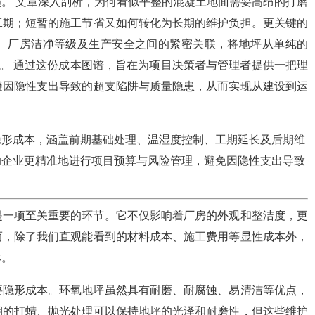
。 文章深入剖析，为何看似平整的混凝土地面需要高昂的打磨
工期；短暂的施工节省又如何转化为长期的维护负担。更关键的
、厂房洁净等级及生产安全之间的紧密关联，将地坪从单纯的
产。 通过这份成本图谱，旨在为项目决策者与管理者提供一把理
避因隐性支出导致的超支陷阱与质量隐患，从而实现从建设到运
隐形成本，涵盖前期基础处理、温湿度控制、工期延长及后期维
助企业更精准地进行项目预算与风险管理，避免因隐性支出导致
是一项至关重要的环节。它不仅影响着厂房的外观和整洁度，更
而，除了我们直观能看到的材料成本、施工费用等显性成本外，
本。
要隐形成本。环氧地坪虽然具有耐磨、耐腐蚀、易清洁等优点，
期的打蜡、抛光处理可以保持地坪的光泽和耐磨性，但这些维护