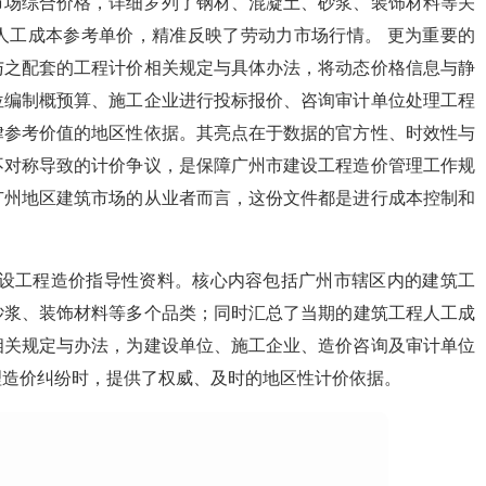
市场综合价格，详细罗列了钢材、混凝土、砂浆、装饰材料等关
人工成本参考单价，精准反映了劳动力市场行情。 更为重要的
与之配套的工程计价相关规定与具体办法，将动态价格信息与静
位编制概预算、施工企业进行投标报价、咨询审计单位处理工程
律参考价值的地区性依据。其亮点在于数据的官方性、时效性与
不对称导致的计价争议，是保障广州市建设工程造价管理工作规
广州地区建筑市场的从业者而言，这份文件都是进行成本控制和
的建设工程造价指导性资料。核心内容包括广州市辖区内的建筑工
砂浆、装饰材料等多个品类；同时汇总了当期的建筑工程人工成
相关规定与办法，为建设单位、施工企业、造价咨询及审计单位
理造价纠纷时，提供了权威、及时的地区性计价依据。