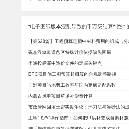
“电子图纸版本混乱导致的千万级结算纠纷” 
【第628篇】工程预算定额中材料费用的组成与分
磁悬浮轨道道岔区特殊计价依据缺失困局
串通投标罪中造价文件的定罪关键点
EPC项目施工图预算超概算的合规调整路径
非洲项目当地劳工效率与国内定额适配系数
内蒙古风电项目草场补偿费计算
市政管网回填土密实度争议：环刀法与灌砂法的
工地"飞单"操作指南：如何把甲供材变成自购材赚
脚手架连墙件重复计费破解：钻孔痕迹鉴定法