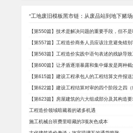
“工地废旧模板黑市链：从废品站到地下赌场
【第550篇】技术是解决问题的重要手段，但不
【第557篇】工程造价商务人员应该注意避免错
【第563篇】工程造价实践中语句表述的残缺导
【第600篇】让矛盾逐渐暴露和集中爆发是两种
【第615篇】建设工程承包人的工程结算文件报
【第622篇】建设工程结算对审的四个阶段之四
【第623篇】房屋建筑的六大组成部分及其构造要
工程造价领域暗藏着的诸多机遇
施工机械台班费里暗藏的3项灰色成本
古代建筑造价趣谈：故宫琉璃瓦的通货膨胀