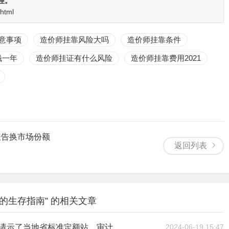
理。
.html
意事项
造价师挂靠风险大吗
造价师挂靠条件
钱一年
造价师挂证有什么风险
造价师挂靠费用2021
报告换市场份额
返回列表
的生存指南” 的相关文章
【工程法律问答288】审价争议内容施工单位已经请示了当地省标准定额站，审计单位也认为施工单位计算正确，但建设单位不确认，作为施工单位该采取何种办法？
2024-06-19 15:47