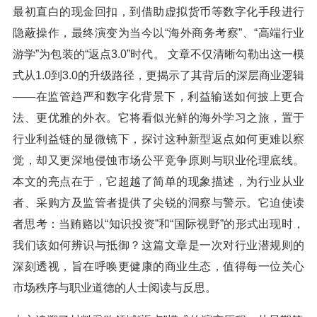
最初直白的现金回扣，到借助虚拟货币等数字化手段进行
隐蔽操作，最终演变为当今以“海外商务考察”、“高端行业
游学”为包装的“返点3.0”时代。 文章不仅清晰勾勒出这一模
式从1.0到3.0的升级路径，更揭示了其背后的深层商业逻辑
——在监管趋严和数字化背景下，利益输送如何披上更合
法、更优雅的外衣。它将看似光鲜的海外学习之旅，置于
行业利益链的显微镜下，探讨这种新型返点如何更难以察
觉，却又更深地侵蚀市场公平竞争原则与职业伦理底线。
本文的亮点在于，它超越了简单的现象描述，为行业从业
者、采购方及监管者提供了尖锐的洞察与警示。它迫使读
者思考：当贿赂以“知识投资”和“国际视野”的形式出现时，
我们该如何辨识与抵御？这篇文章是一次对行业潜规则的
深刻透视，旨在呼唤更健康的商业生态，值得每一位关心
市场秩序与职业道德的人士阅读与反思。