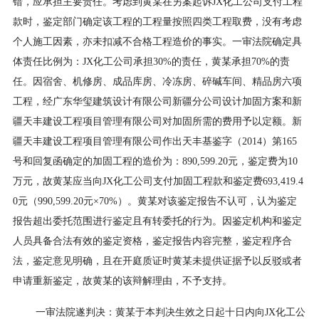
错，应承担主要责任。考虑到黄某在另案起诉JX化工公司支付工程
款时，鉴定部门确定该工程的工程量按照四类工程取费，没有考虑
个人施工因素，亦未扣减不合格工程造价的事实。一审法院确定具
体责任比例为：JX化工公司承担30%的责任，黄某承担70%的责
任。因宿舍、机修房、成品库房、冷冻房、碎碱车间、精品房六项
工程，经广东华玺建筑设计有限公司新疆分公司设计加固方案和新
疆天丰建设工程项目管理有限公司对加固所需的费用予以定额。新
疆天丰建设工程项目管理有限公司作出天丰基鉴字（2014）第165
号和回复函确定的加固工程的造价为：890,599.20元，鉴定费为10
万元，故黄某应当向JX化工公司支付加固工程款和鉴定费693,419.4
0元（990,599.20元×70%）。黄某对该鉴定报告不认可，认为鉴定
报告超出委托范围进行鉴定且有转委托的行为。因鉴定机构和鉴定
人员具备合法有效的鉴定资格，鉴定报告内容完整，鉴定程序合
法，鉴定意见明确，且在开庭质证时黄某未提供证据予以反驳或者
申请重新鉴定，故黄某的该辩解理由，不予支持。
一审法院遂判决：黄某于本判决生效之日起十日内向JX化工公