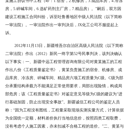
某施工协议书中工程（即：1.宿舍，2.机修房，3.成品库房，4.冷冻
房，5.碎碱车间，6.选矿药剂主厂房，7.精品房）。”嗣后，双方因
建设工程施工合同纠纷，诉至吐鲁番地区中级人民法院（以下简称
一审法院）。一审法院作出一审判决后，JX化工公司不服提起上
诉。
2012年11月13日，新疆维吾尔自治区高级人民法院（以下简称
二审法院）作出（2012）新民一终字第52号民事判决，该判决确认
以下事实：一、新疆中远工程管理咨询有限公司对黄某施工的工程
作出八份《工程质量鉴定书》，黄某负责施工的宿舍、机修房、成
品库房、冷冻房、碎碱车间、精品房六项工程质量为C级。C级为部
分承重结构承载力不能满足正常使用要求，局部出现险情，构成局
部危房；该《工程质量鉴定书》对鉴定意见等级为C级的建议为“进
行基础加固，防止出现安全事故”。新疆诚信工程公司的鉴定人员
称：“因为工程没有图纸，工程量采取现场实测实量方式，计算依据
为全国统一定额，材料差价执行当地信息价，按照四类工程取费，
没有考虑个人施工因素，亦未扣减不合格工程的造价。”二、黄某与