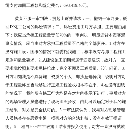
司支付加固工程款和鉴定费合计693,419.40元。
黄某不服一审判决，提起上诉并请求：一、撤销一审判决，驳
回JX化工公司的诉讼请求；二、诉讼费用由对方承担。主要理由如
下：我应当承担工程质量责任70%的一审判决，明显违背本案客观
事实情况，应当由对方承担工程质量不合格的全部责任。1.对方在
没有施工设计图纸的情况下就委托我施工，根本没有考虑工程施工
规则和质量要求。2.从建设施工初期就属于违章建筑，故对方一直
要求我按照其要求尽快抢建，完全不顾及工程质量、设计问题。3.
对方明知我是不具备施工资质的个人，却执意选择我，说明对方对
于工程最终是否能够进行正规工程验收根本不在乎。4.在没有图纸
的情况下，我的所有施工行为均是在对方的指示下进行，事后对方
的现场管理人员也进行了现场组织验收，由此可以确定对于我的施
工结果，对方是完全认可的。5.一审法院认为，我与对方现场管理
人员施某存在恶意串通，损害对方的合法利益，没有有效证据证
明。6.工程自2008年年底施工结束并投入使用，对方一直没有就质