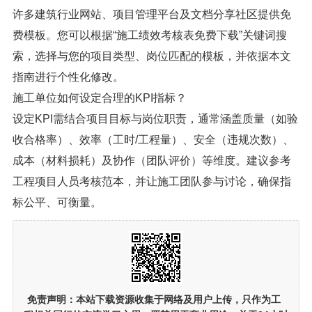
施工人员绩效考核方法有哪些核心步骤？
核心步骤包括：设定全面的KPI指标（如质量、效率、安
全）、选择多样化考核方式（现场检查、数据统计、互
评）、设定合理周期（月度/季度），并将结果与激励、培
训挂钩，形成管理闭环。
哪里可以找到免费的施工绩效考核表模板？
许多建筑行业网站、项目管理平台及文档分享社区提供免
费模板。您可以根据“施工绩效考核表免费下载”关键词搜
索，选择与您的项目类型、岗位匹配的模板，并依据本文
指南进行个性化修改。
施工单位如何设定合理的KPI指标？
设定KPI需结合项目目标与岗位职责，通常涵盖质量（如验
收合格率）、效率（工时/工程量）、安全（违规次数）、
成本（材料损耗）及协作（团队评价）等维度。建议参考
工程项目人员考核范本，并让施工团队参与讨论，确保指