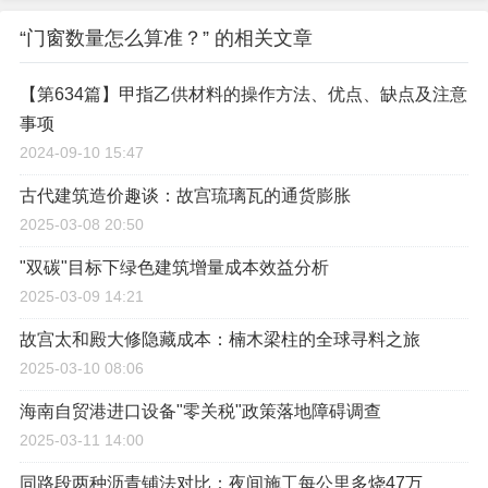
“门窗数量怎么算准？” 的相关文章
【第634篇】甲指乙供材料的操作方法、优点、缺点及注意
事项
2024-09-10 15:47
古代建筑造价趣谈：故宫琉璃瓦的通货膨胀
2025-03-08 20:50
"双碳"目标下绿色建筑增量成本效益分析
2025-03-09 14:21
故宫太和殿大修隐藏成本：楠木梁柱的全球寻料之旅
2025-03-10 08:06
海南自贸港进口设备"零关税"政策落地障碍调查
2025-03-11 14:00
同路段两种沥青铺法对比：夜间施工每公里多烧47万